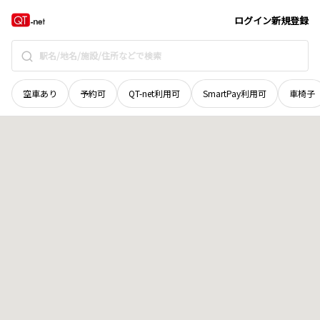
長野県
上伊那郡辰野町
大字平出
地域選択で探す
ログイン
新規登録
空車あり
予約可
QT-net利用可
SmartPay利用可
車椅子