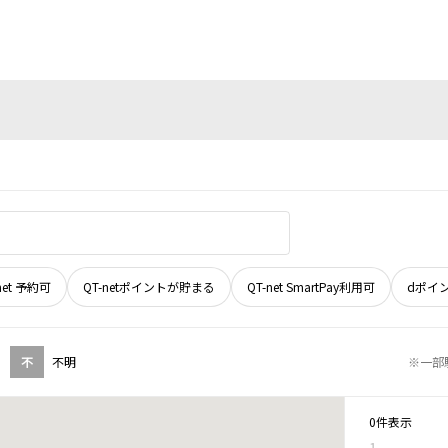
net 予約可
QT-netポイントが貯まる
QT-net SmartPay利用可
dポイ
不
不明
※一部
0件表示
1