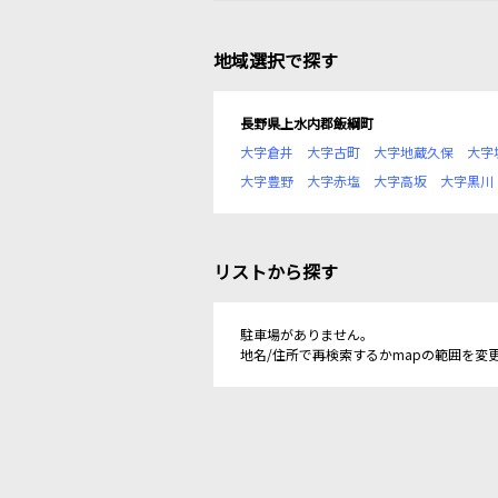
地域選択で探す
長野県上水内郡飯綱町
大字倉井
大字古町
大字地蔵久保
大字
大字豊野
大字赤塩
大字高坂
大字黒川
リストから探す
駐車場がありません。
地名/住所で再検索するかmapの範囲を変