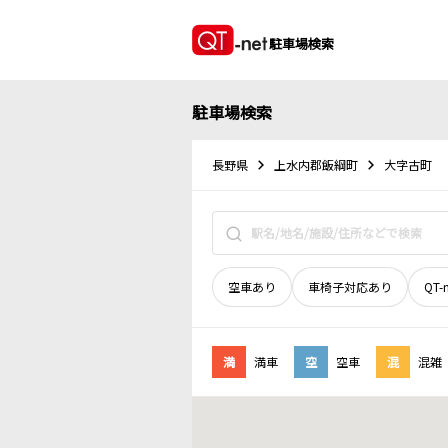
駐車場検索
駐車場検索
長野県
上水内郡飯綱町
大字古町
空車あり
車椅子対応あり
QT-
満
満車
空
空車
混
混雑