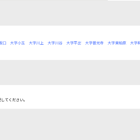
坂口
大字小玉
大字川上
大字川谷
大字平出
大字普光寺
大字東柏原
大字
更してください。