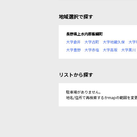
地域選択で探す
長野県上水内郡飯綱町
大字倉井
大字古町
大字地蔵久保
大字
大字豊野
大字赤塩
大字高坂
大字黒川
リストから探す
駐車場がありません。
地名/住所で再検索するかmapの範囲を変