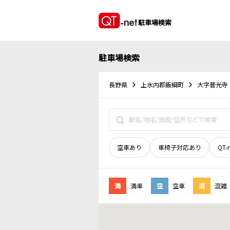
駐車場検索
駐車場検索
長野県
上水内郡飯綱町
大字普光寺
空車あり
車椅子対応あり
QT-
満
満車
空
空車
混
混雑