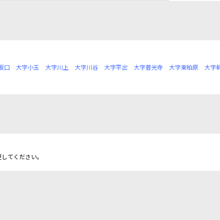
坂口
大字小玉
大字川上
大字川谷
大字平出
大字普光寺
大字東柏原
大字
更してください。