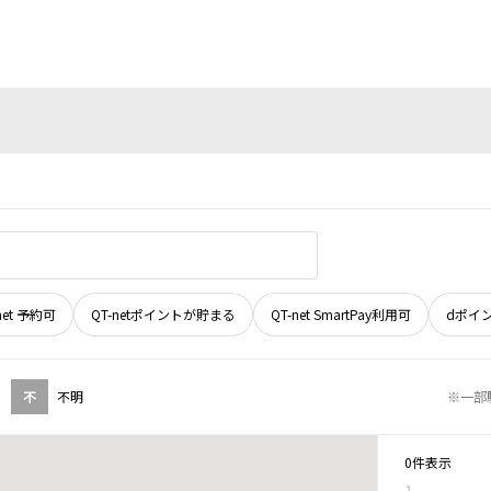
net 予約可
QT-netポイントが貯まる
QT-net SmartPay利用可
dポイ
不
不明
※一部
0件表示
1