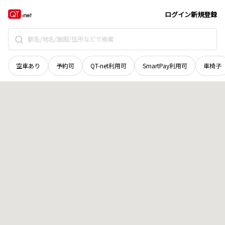
長野県
上田市
中丸子
地域選択で探す
ログイン
新規登録
空車あり
予約可
QT-net利用可
SmartPay利用可
車椅子