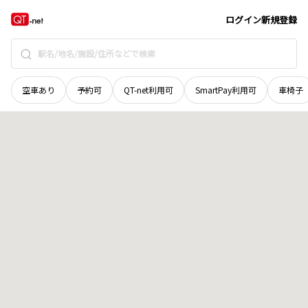
長野県
上田市
中央北
地域選択で探す
ログイン
新規登録
空車あり
予約可
QT-net利用可
SmartPay利用可
車椅子