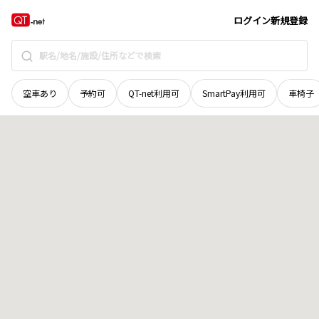
長野県
上田市
蒼久保
地域選択で探す
ログイン
新規登録
空車あり
予約可
QT-net利用可
SmartPay利用可
車椅子