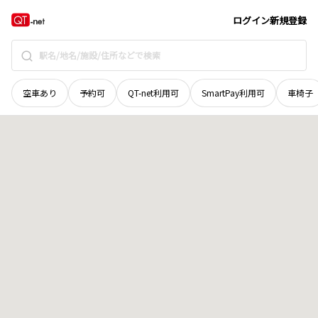
長野県
上田市
藤原田
地域選択で探す
ログイン
新規登録
空車あり
予約可
QT-net利用可
SmartPay利用可
車椅子