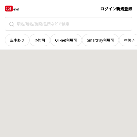
長野県
上高井郡小布施町
大字北岡
地域選択で探す
ログイン
新規登録
空車あり
予約可
QT-net利用可
SmartPay利用可
車椅子