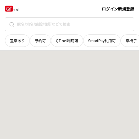
長野県
上高井郡小布施町
大字福原
地域選択で探す
ログイン
新規登録
空車あり
予約可
QT-net利用可
SmartPay利用可
車椅子