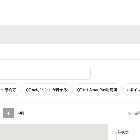
net 予約可
QT-netポイントが貯まる
QT-net SmartPay利用可
dポイ
不
不明
※一部
0件表示
1