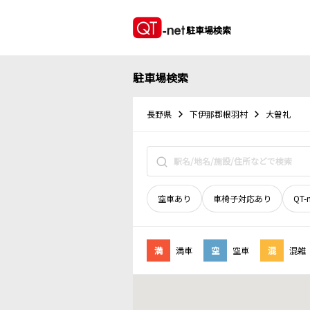
駐車場検索
駐車場検索
長野県
下伊那郡根羽村
大曽礼
空車あり
車椅子対応あり
QT-
満
満車
空
空車
混
混雑