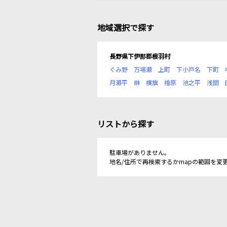
地域選択で探す
長野県下伊那郡根羽村
ぐみ野
万場瀬
上町
下小戸名
下町
月瀬平
榊
横旗
檜原
池之平
浅間
リストから探す
駐車場がありません。
地名/住所で再検索するかmapの範囲を変