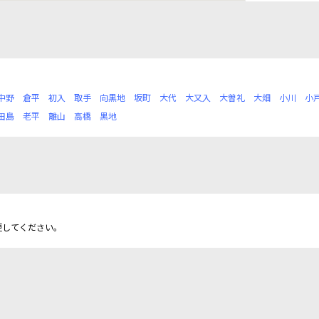
中野
倉平
初入
取手
向黒地
坂町
大代
大又入
大曽礼
大畑
小川
小
田島
老平
離山
高橋
黒地
更してください。