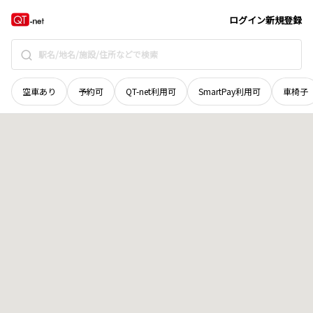
長野県
下伊那郡根羽村
榊
地域選択で探す
ログイン
新規登録
空車あり
予約可
QT-net利用可
SmartPay利用可
車椅子