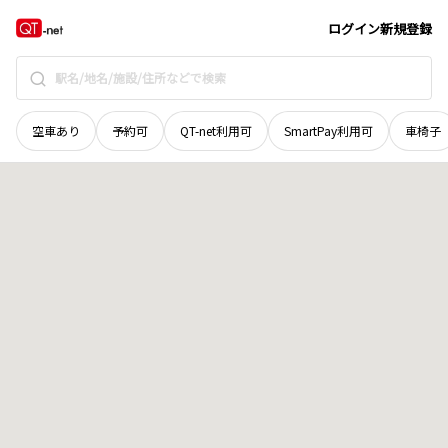
長野県
下伊那郡根羽村
田島
地域選択で探す
ログイン
新規登録
空車あり
予約可
QT-net利用可
SmartPay利用可
車椅子