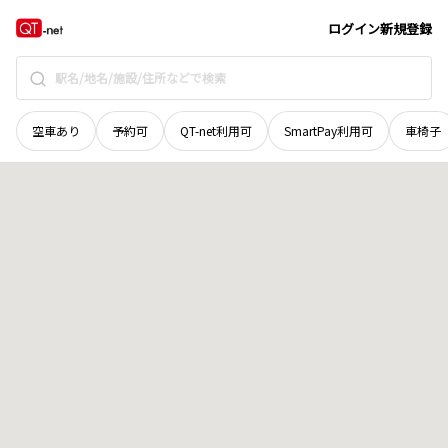
長野県
下伊那郡根羽村
黒地
地域選択で探す
ログイン
新規登録
空車あり
予約可
QT-net利用可
SmartPay利用可
車椅子