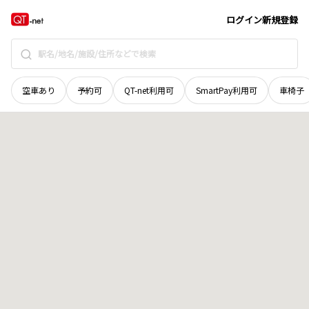
長野県
下伊那郡泰阜村
稲伏戸
地域選択で探す
ログイン
新規登録
空車あり
予約可
QT-net利用可
SmartPay利用可
車椅子