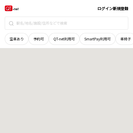
長野県
下伊那郡泰阜村
金野
地域選択で探す
ログイン
新規登録
空車あり
予約可
QT-net利用可
SmartPay利用可
車椅子