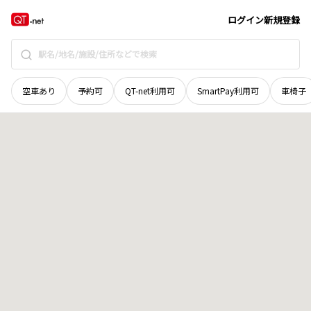
長野県
下伊那郡阿南町
和合
地域選択で探す
ログイン
新規登録
空車あり
予約可
QT-net利用可
SmartPay利用可
車椅子