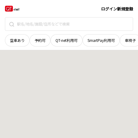
長野県
下伊那郡阿智村
春日
地域選択で探す
ログイン
新規登録
空車あり
予約可
QT-net利用可
SmartPay利用可
車椅子