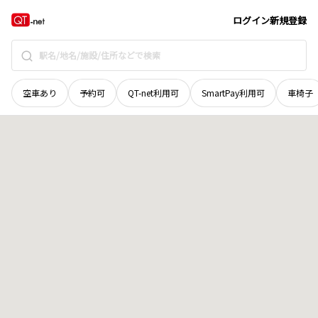
長野県
下伊那郡阿智村
清内路
地域選択で探す
ログイン
新規登録
空車あり
予約可
QT-net利用可
SmartPay利用可
車椅子