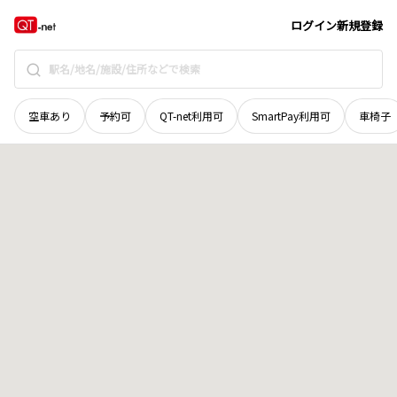
長野県
中野市
南宮
地域選択で探す
ログイン
新規登録
空車あり
予約可
QT-net利用可
SmartPay利用可
車椅子