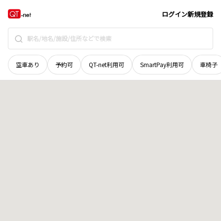
長野県
中野市
大字七瀬
地域選択で探す
ログイン
新規登録
空車あり
予約可
QT-net利用可
SmartPay利用可
車椅子