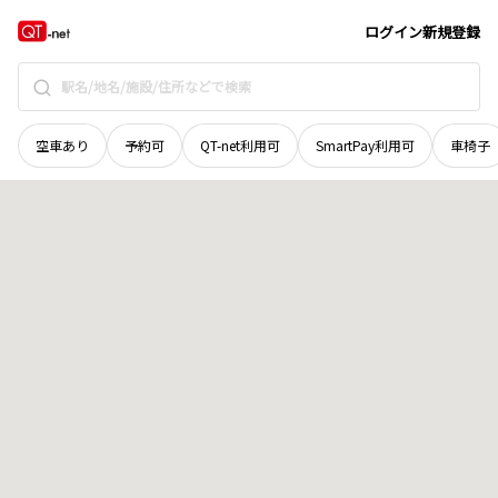
長野県
中野市
大字片塩
地域選択で探す
ログイン
新規登録
空車あり
予約可
QT-net利用可
SmartPay利用可
車椅子