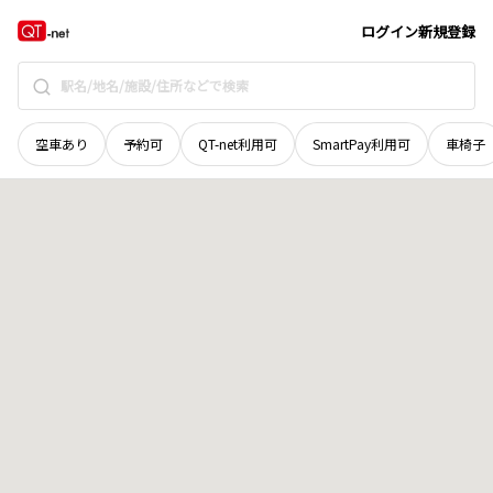
長野県
中野市
大字間長瀬
地域選択で探す
ログイン
新規登録
空車あり
予約可
QT-net利用可
SmartPay利用可
車椅子