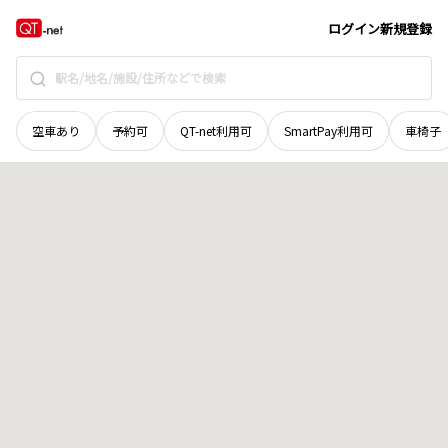
長野県
伊那市
長谷中尾
地域選択で探す
ログイン
新規登録
空車あり
予約可
QT-net利用可
SmartPay利用可
車椅子