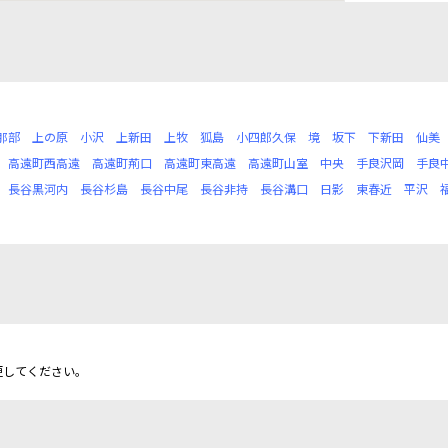
那部
上の原
小沢
上新田
上牧
狐島
小四郎久保
境
坂下
下新田
仙美
高遠町西高遠
高遠町荊口
高遠町東高遠
高遠町山室
中央
手良沢岡
手良
長谷黒河内
長谷杉島
長谷中尾
長谷非持
長谷溝口
日影
東春近
平沢
更してください。