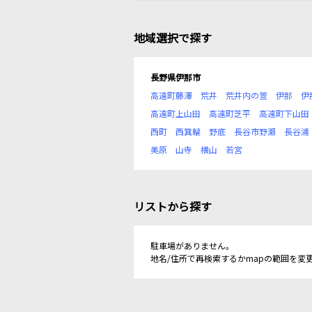
地域選択で探す
長野県伊那市
高遠町藤澤
荒井
荒井内の萱
伊那
伊
高遠町上山田
高遠町芝平
高遠町下山田
西町
西箕輪
野底
長谷市野瀬
長谷浦
美原
山寺
横山
若宮
リストから探す
駐車場がありません。
地名/住所で再検索するかmapの範囲を変