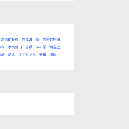
高遠町長藤
高遠町小原
高遠町勝間
中坪
手良野口
富県
中の原
西春近
福島
前原
ますみヶ丘
美篶
御園