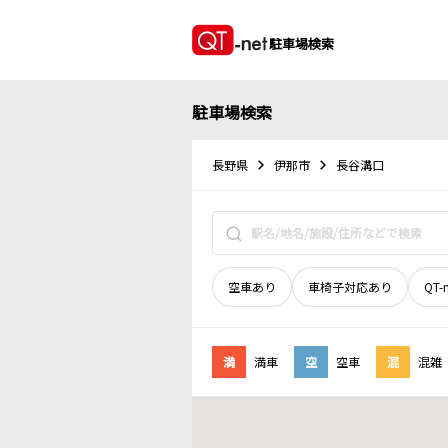
駐車場検索
駐車場検索
長野県
伊那市
長谷溝口
空車あり
車椅子対応あり
QT-
満
満車
空
空車
混
混雑