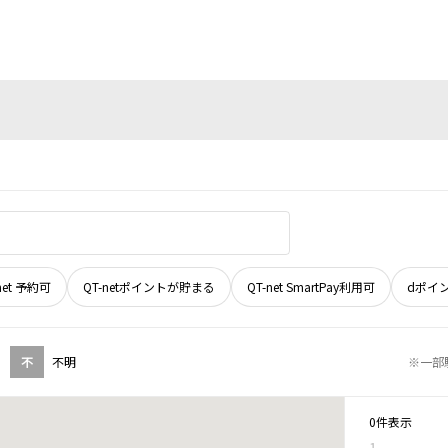
net 予約可
QT-netポイントが貯まる
QT-net SmartPay利用可
dポイ
不
不明
※一部
0件表示
1