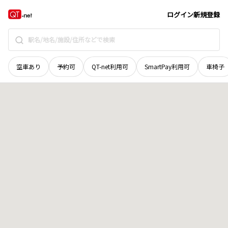
長野県
千曲市
大字屋代
地域選択で探す
ログイン
新規登録
空車あり
予約可
QT-net利用可
SmartPay利用可
車椅子