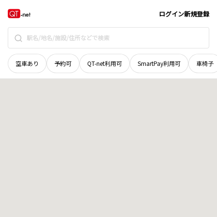
長野県
千曲市
大字生萱
地域選択で探す
ログイン
新規登録
空車あり
予約可
QT-net利用可
SmartPay利用可
車椅子