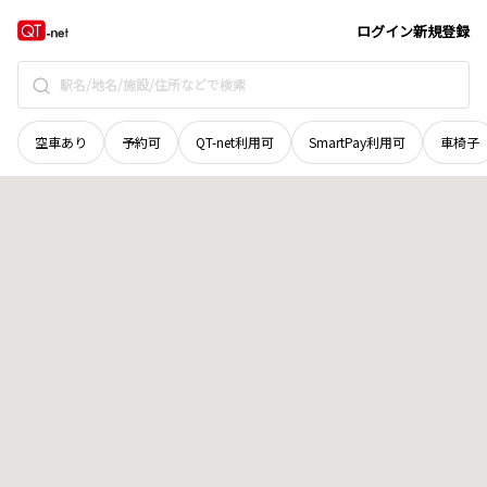
長野県
千曲市
大字若宮
地域選択で探す
ログイン
新規登録
空車あり
予約可
QT-net利用可
SmartPay利用可
車椅子