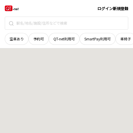
長野県
南佐久郡南牧村
大字野辺山
地域選択で探す
ログイン
新規登録
空車あり
予約可
QT-net利用可
SmartPay利用可
車椅子