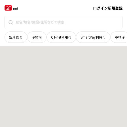
長野県
南佐久郡南相木村
まま下
地域選択で探す
ログイン
新規登録
空車あり
予約可
QT-net利用可
SmartPay利用可
車椅子