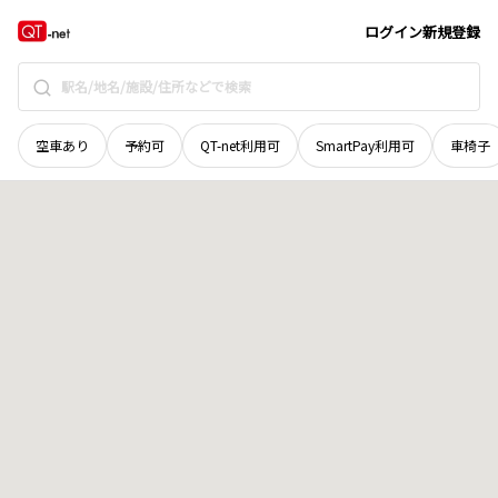
長野県
南佐久郡南相木村
上栗尾日影
地域選択で探す
ログイン
新規登録
空車あり
予約可
QT-net利用可
SmartPay利用可
車椅子