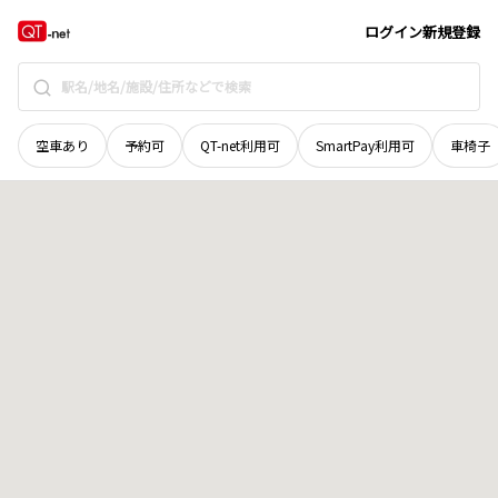
長野県
南佐久郡南相木村
原
地域選択で探す
ログイン
新規登録
空車あり
予約可
QT-net利用可
SmartPay利用可
車椅子