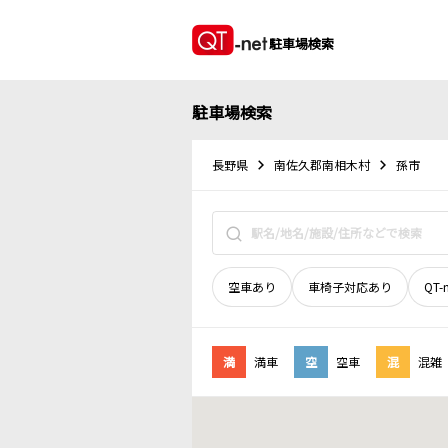
駐車場検索
駐車場検索
長野県
南佐久郡南相木村
孫市
空車あり
車椅子対応あり
QT-
満
満車
空
空車
混
混雑