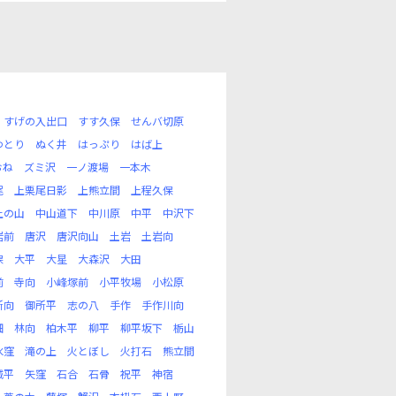
すげの入出口
すす久保
せんバ切原
わとり
ぬく井
はっぷり
はば上
おね
ズミ沢
一ノ渡場
一本木
尾
上栗尾日影
上熊立間
上程久保
上の山
中山道下
中川原
中平
中沢下
岩前
唐沢
唐沢向山
土岩
土岩向
保
大平
大星
大森沢
大田
前
寺向
小峰塚前
小平牧場
小松原
所向
御所平
志の八
手作
手作川向
畑
林向
柏木平
柳平
柳平坂下
栃山
水窪
滝の上
火とぼし
火打石
熊立間
城平
矢窪
石合
石骨
祝平
神宿