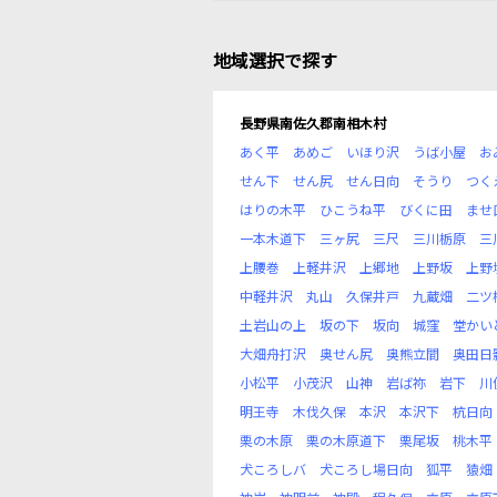
地域選択で探す
長野県南佐久郡南相木村
あく平
あめご
いほり沢
うば小屋
お
せん下
せん尻
せん日向
そうり
つく
はりの木平
ひこうね平
びくに田
ませ
一本木道下
三ヶ尻
三尺
三川栃原
三
上腰巻
上軽井沢
上郷地
上野坂
上野
中軽井沢
丸山
久保井戸
九蔵畑
二ツ
土岩山の上
坂の下
坂向
城窪
堂かい
大畑舟打沢
奥せん尻
奥熊立間
奥田日
小松平
小茂沢
山神
岩ば祢
岩下
川
明王寺
木伐久保
本沢
本沢下
杭日向
栗の木原
栗の木原道下
栗尾坂
桃木平
犬ころしバ
犬ころし場日向
狐平
猿畑