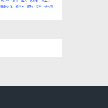
蔦の木
藤塚
蟹沢
衣掛石
西上野
道祖神久保
道陸神
郷地
酒舟
釜の窪