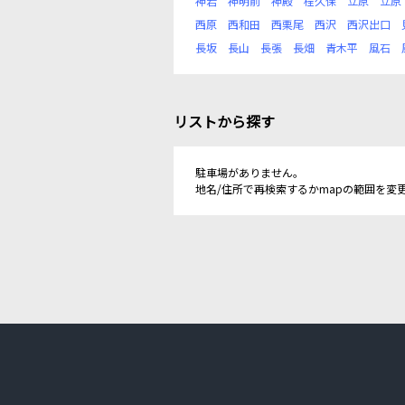
神岩
神明前
神殿
程久保
立原
立原
西原
西和田
西栗尾
西沢
西沢出口
長坂
長山
長張
長畑
青木平
風石
リストから探す
駐車場がありません。
地名/住所で再検索するかmapの範囲を変