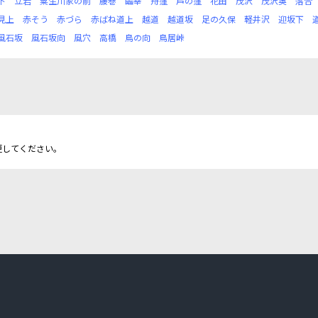
下
立岩
粟生川家の前
腰巻
臨幸
舟窪
芦の窪
花田
茂沢
茂沢奥
落合
見上
赤そう
赤づら
赤ばね道上
越道
越道坂
足の久保
軽井沢
迎坂下
風石坂
風石坂向
風穴
高橋
鳥の向
鳥居峠
更してください。