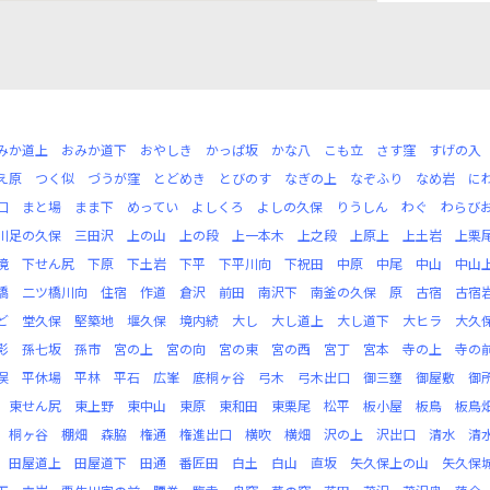
みか道上
おみか道下
おやしき
かっぱ坂
かな八
こも立
さす窪
すげの入
え原
つく似
づうが窪
とどめき
とびのす
なぎの上
なぞふり
なめ岩
に
口
まと場
まま下
めってい
よしくろ
よしの久保
りうしん
わぐ
わらび
川足の久保
三田沢
上の山
上の段
上一本木
上之段
上原上
上土岩
上栗
境
下せん尻
下原
下土岩
下平
下平川向
下祝田
中原
中尾
中山
中山
橋
二ツ橋川向
住宿
作道
倉沢
前田
南沢下
南釜の久保
原
古宿
古宿
ど
堂久保
堅築地
堰久保
境内続
大し
大し道上
大し道下
大ヒラ
大久
影
孫七坂
孫市
宮の上
宮の向
宮の東
宮の西
宮丁
宮本
寺の上
寺の
俣
平休場
平林
平石
広峯
底桐ヶ谷
弓木
弓木出口
御三壅
御屋敷
御
東せん尻
東上野
東中山
東原
東和田
東栗尾
松平
板小屋
板鳥
板鳥
桐ヶ谷
棚畑
森脇
権通
権進出口
横吹
横畑
沢の上
沢出口
清水
清
田屋道上
田屋道下
田通
番匠田
白土
白山
直坂
矢久保上の山
矢久保