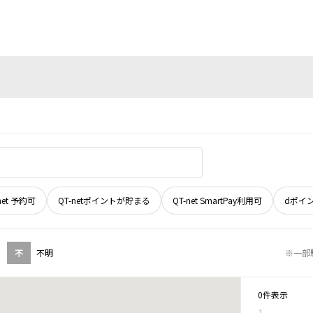
net 予約可
QT-netポイントが貯まる
QT-net SmartPay利用可
dポイ
不
不明
※一部
0件表示
1