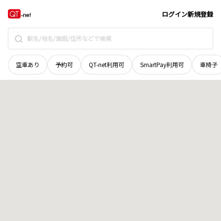
長野県
南佐久郡南相木村
東上野
地域選択で探す
ログイン
新規登録
空車あり
予約可
QT-net利用可
SmartPay利用可
車椅子