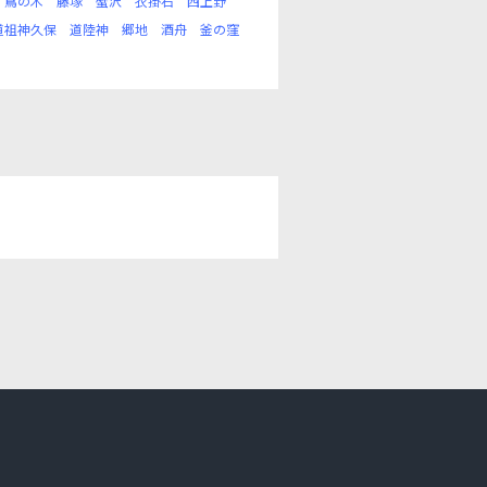
蔦の木
藤塚
蟹沢
衣掛石
西上野
道祖神久保
道陸神
郷地
酒舟
釜の窪