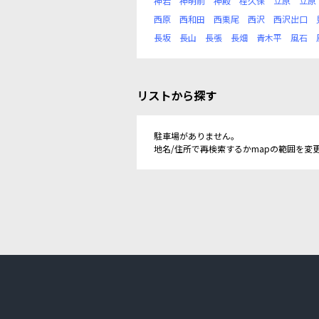
神岩
神明前
神殿
程久保
立原
立原
西原
西和田
西栗尾
西沢
西沢出口
長坂
長山
長張
長畑
青木平
風石
リストから探す
駐車場がありません。
地名/住所で再検索するかmapの範囲を変