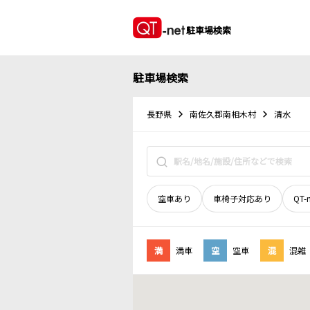
駐車場検索
駐車場検索
長野県
南佐久郡南相木村
清水
空車あり
車椅子対応あり
QT-
満
満車
空
空車
混
混雑