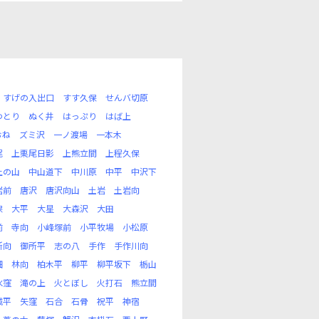
すげの入出口
すす久保
せんバ切原
わとり
ぬく井
はっぷり
はば上
おね
ズミ沢
一ノ渡場
一本木
尾
上栗尾日影
上熊立間
上程久保
上の山
中山道下
中川原
中平
中沢下
岩前
唐沢
唐沢向山
土岩
土岩向
保
大平
大星
大森沢
大田
前
寺向
小峰塚前
小平牧場
小松原
所向
御所平
志の八
手作
手作川向
畑
林向
柏木平
柳平
柳平坂下
栃山
水窪
滝の上
火とぼし
火打石
熊立間
城平
矢窪
石合
石骨
祝平
神宿