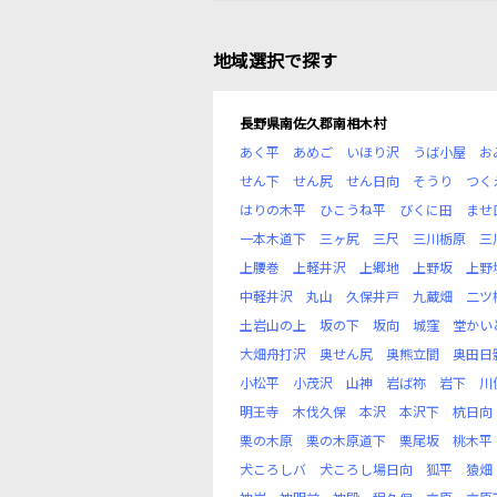
地域選択で探す
長野県南佐久郡南相木村
あく平
あめご
いほり沢
うば小屋
お
せん下
せん尻
せん日向
そうり
つく
はりの木平
ひこうね平
びくに田
ませ
一本木道下
三ヶ尻
三尺
三川栃原
三
上腰巻
上軽井沢
上郷地
上野坂
上野
中軽井沢
丸山
久保井戸
九蔵畑
二ツ
土岩山の上
坂の下
坂向
城窪
堂かい
大畑舟打沢
奥せん尻
奥熊立間
奥田日
小松平
小茂沢
山神
岩ば祢
岩下
川
明王寺
木伐久保
本沢
本沢下
杭日向
栗の木原
栗の木原道下
栗尾坂
桃木平
犬ころしバ
犬ころし場日向
狐平
猿畑