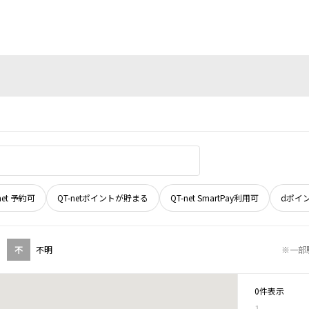
net 予約可
QT-netポイントが貯まる
QT-net SmartPay利用可
dポイ
不
不明
※一部
0件表示
1