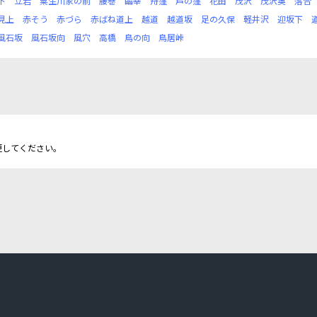
下
立岩
粟生川家の前
腰巻
臨幸
舟窪
芦の窪
花田
茂沢
茂沢奥
落合
見上
赤そう
赤づら
赤ばね道上
越道
越道坂
足の久保
軽井沢
迎坂下
風石坂
風石坂向
風穴
高橋
鳥の向
鳥居峠
更してください。