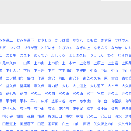
みか道上
おみか道下
おやしき
かっぱ坂
かな八
こも立
さす窪
すげの入
え原
つく似
づうが窪
とどめき
とびのす
なぎの上
なぞふり
なめ岩
に
口
まと場
まま下
めってい
よしくろ
よしの久保
りうしん
わぐ
わらび
川足の久保
三田沢
上の山
上の段
上一本木
上之段
上原上
上土岩
上栗
境
下せん尻
下原
下土岩
下平
下平川向
下祝田
中原
中尾
中山
中山
橋
二ツ橋川向
住宿
作道
倉沢
前田
南沢下
南釜の久保
原
古宿
古宿
ど
堂久保
堅築地
堰久保
境内続
大し
大し道上
大し道下
大ヒラ
大久
影
孫七坂
孫市
宮の上
宮の向
宮の東
宮の西
宮丁
宮本
寺の上
寺の
俣
平休場
平林
平石
広峯
底桐ヶ谷
弓木
弓木出口
御三壅
御屋敷
御
東せん尻
東上野
東中山
東原
東和田
東栗尾
松平
板小屋
板鳥
板鳥
桐ヶ谷
棚畑
森脇
権通
権進出口
横吹
横畑
沢の上
沢出口
清水
清
田屋道上
田屋道下
田通
番匠田
白土
白山
直坂
矢久保上の山
矢久保