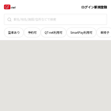
長野県
南佐久郡南相木村
臨幸
地域選択で探す
ログイン
新規登録
空車あり
予約可
QT-net利用可
SmartPay利用可
車椅子