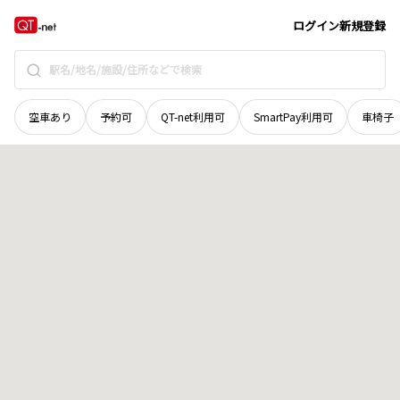
長野県
南佐久郡南相木村
西原
地域選択で探す
ログイン
新規登録
空車あり
予約可
QT-net利用可
SmartPay利用可
車椅子