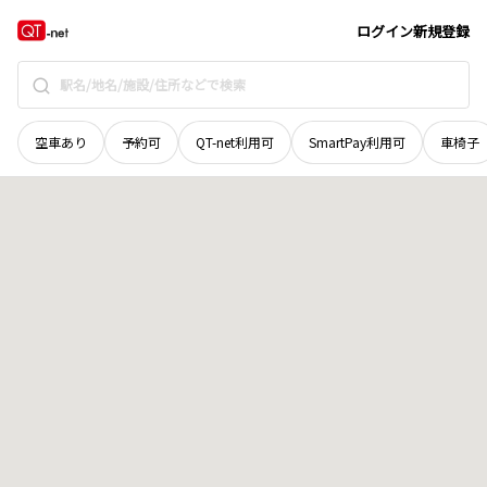
長野県
南佐久郡川上村
大字居倉
地域選択で探す
ログイン
新規登録
空車あり
予約可
QT-net利用可
SmartPay利用可
車椅子