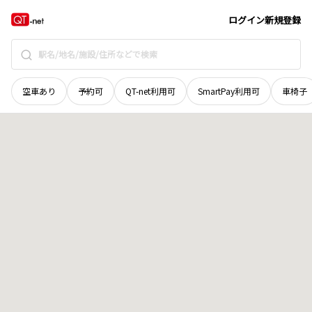
長野県
埴科郡坂城町
大字南条
地域選択で探す
ログイン
新規登録
空車あり
予約可
QT-net利用可
SmartPay利用可
車椅子