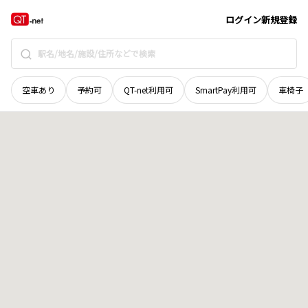
長野県
塩尻市
大字広丘野村
地域選択で探す
ログイン
新規登録
空車あり
予約可
QT-net利用可
SmartPay利用可
車椅子