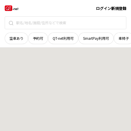
長野県
塩尻市
大字桟敷
地域選択で探す
ログイン
新規登録
空車あり
予約可
QT-net利用可
SmartPay利用可
車椅子