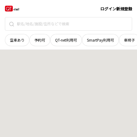
長野県
塩尻市
大字洗馬
地域選択で探す
ログイン
新規登録
空車あり
予約可
QT-net利用可
SmartPay利用可
車椅子