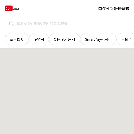
長野県
塩尻市
大門六番町
地域選択で探す
ログイン
新規登録
空車あり
予約可
QT-net利用可
SmartPay利用可
車椅子