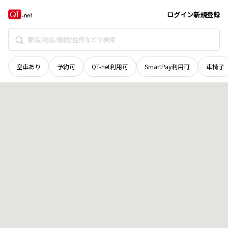
長野県
安曇野市
明科七貴
地域選択で探す
ログイン
新規登録
空車あり
予約可
QT-net利用可
SmartPay利用可
車椅子