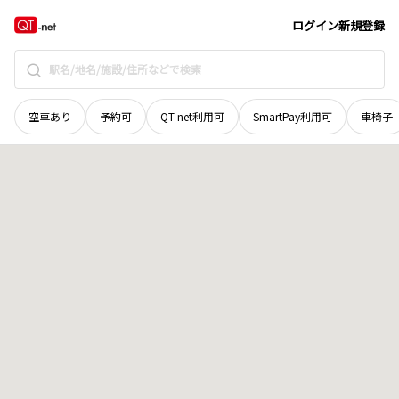
長野県
安曇野市
穂高北穂高
地域選択で探す
ログイン
新規登録
空車あり
予約可
QT-net利用可
SmartPay利用可
車椅子