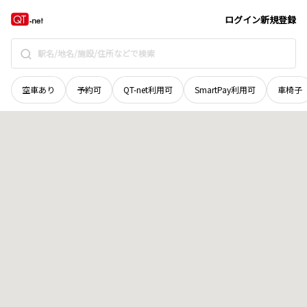
長野県
安曇野市
穂高有明
地域選択で探す
ログイン
新規登録
空車あり
予約可
QT-net利用可
SmartPay利用可
車椅子