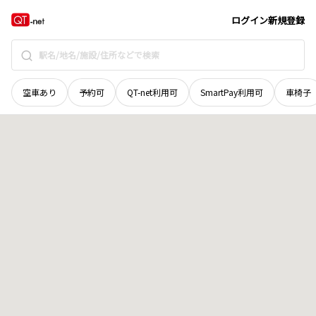
長野県
安曇野市
豊科
地域選択で探す
ログイン
新規登録
空車あり
予約可
QT-net利用可
SmartPay利用可
車椅子