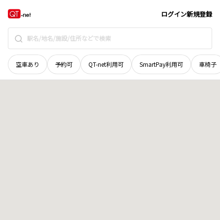
長野県
安曇野市
地域選択で探す
ログイン
新規登録
空車あり
予約可
QT-net利用可
SmartPay利用可
車椅子