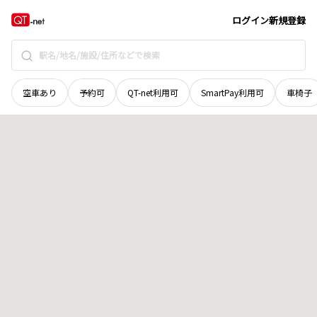
長野県
小諸市
六供
地域選択で探す
ログイン
新規登録
空車あり
予約可
QT-net利用可
SmartPay利用可
車椅子