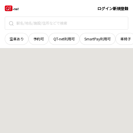
長野県
小諸市
大字耳取
地域選択で探す
ログイン
新規登録
空車あり
予約可
QT-net利用可
SmartPay利用可
車椅子