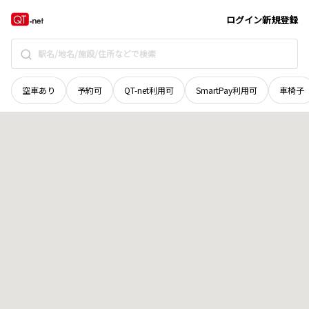
長野県
小諸市
大字諸
地域選択で探す
ログイン
新規登録
空車あり
予約可
QT-net利用可
SmartPay利用可
車椅子